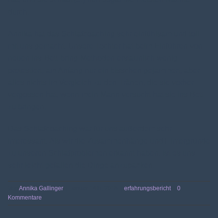
durch.
Annika hat das Schlafcoaching sehr einfühlsam und toll
mit uns gemacht. Unsere Tochter hat beim Einführen von
neuen ins-Bett-bring-Methoden erstaunlich wenig
protestiert, am Anfang nur ein bisschen gejammert, aber
alles nichts im Vergleich zu den Tränen, die sie vorher
vergossen hat, wenn mein Mann versucht hat sie ins Bett
zu bringen.
Das Schlafcoaching war für uns außerdem sehr
interessant. Als wir die Zusammenhänge und Hintergründe
zu unseren Schlafproblemen erkannt haben, ist es uns
sehr leicht gefallen die Dinge anzupacken.
Von
Annika Gallinger
|
Januar 14th, 2018
|
erfahrungsbericht
|
0
Kommentare