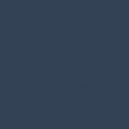
Wenn mein Mann versucht hat sie ins Bett zu bringen, hat
sie entweder so lange geschrien und geweint, bis sie
eingeschlafen ist oder wir haben wieder aufgegeben und
ich hab sie dann doch ins Bett gebracht. Wir haben sehr
viel ausprobiert, um diese Situation zu ändern, es hat aber
alles nicht geholfen, auch nicht die Zeit.
Ungefähr ein Jahr später haben wir mit Annika das
Schlafcoaching angefangen, also als unsere Tochter ca. 1
Jahr und 4 Monate alt war.
Durch das Schlafcoaching mit Annika kann nun (1.) mein
Mann meine Tochter wieder ins Bett bringen (-ohne
Tränen-), aber (2.) auch die Oma, die Tante, der Opa, was
vorher undenkbar war. Außerdem schläft unsere Tochter
jetzt (3.) in ihrem eigenen Zimmer, sie schläft (4.) in ihrem
Bett alleine ein, was die Einschlafprozedur massiv verkürzt
hat, und sie schläft (5.) nun sogar die meisten Nächte