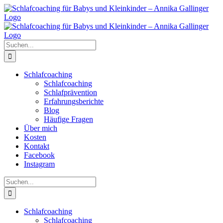
Zum
Inhalt
springen
Suche
nach:
Schlafcoaching
Schlafcoaching
Schlafprävention
Erfahrungsberichte
Blog
Häufige Fragen
Über mich
Kosten
Kontakt
Facebook
Instagram
Suche
nach:
Schlafcoaching
Schlafcoaching