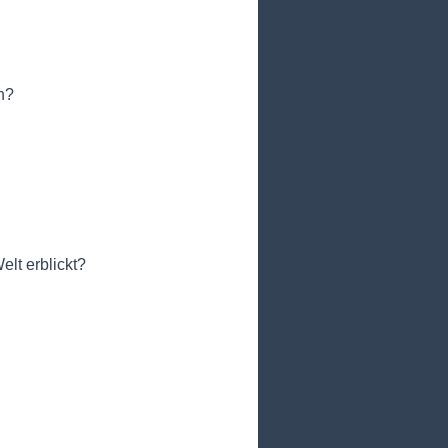
en?
lt erblickt?