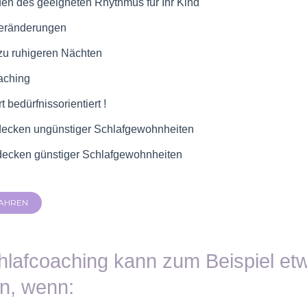
en des geeigneten Rhythmus für Ihr Kind
Veränderungen
zu ruhigeren Nächten
aching
t bedürfnissorientiert !
ecken ungünstiger Schlafgewohnheiten
ecken günstiger Schlafgewohnheiten
AHREN
hlafcoaching kann zum Beispiel etw
in, wenn: