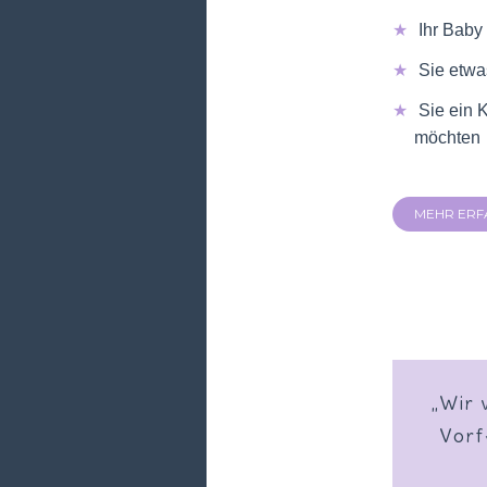
Ihr Baby
Sie etwa
Sie ein 
möchten
MEHR ERF
„Unser
„Das 
„Wir
„Anni
„Mit
„Mei
„
Kinde
Vorf
F