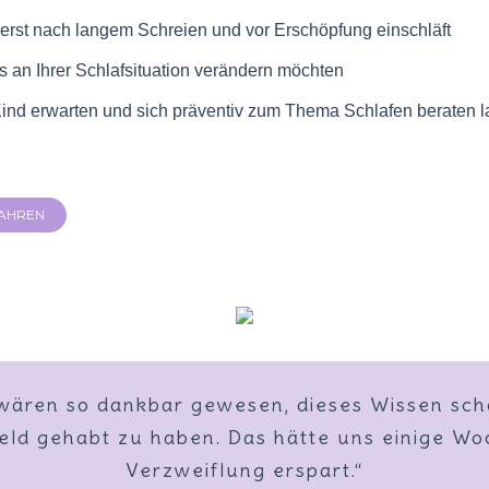
 erst nach langem Schreien und vor Erschöpfung einschläft
s an Ihrer Schlafsituation verändern möchten
Kind erwarten und sich präventiv zum Thema Schlafen beraten 
AHREN
e Tochter war nie die beste Schläferin, dachte
größte DANKE 2017 für 100% Lebensqualität 
 wären so dankbar gewesen, dieses Wissen sch
ka hat das Schlafcoaching sehr einfühlsam un
 neuem Mut und der Sicherheit, die Bedürfniss
n Mann und ich wünschten, wir hätten den W
Dank Annika haben wir es geschafft, dass wir d
„Wir schlafen wieder! Alle drei!“
s richtig zu erkennen, haben wir tatkräftig ei
eld gehabt zu haben. Das hätte uns einige W
ederwiege nicht mehr benötigen und Marla au
bekommen geht an dich!“
Annika früher gefunden.“
mit uns gemacht.“
tagsüber in ihrem Bettchen schläft.“
Veränderungen vorgenommen.“
Verzweiflung erspart.“