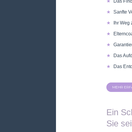
Das Find
Sanfte 
Ihr Weg 
Elternco
Garantier
Das Aufd
Das Entd
MEHR ERF
Ein Sc
Sie se