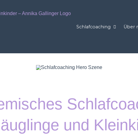
Schlafcoaching
Über 
emisches Schlafcoa
Säuglinge und Kleink