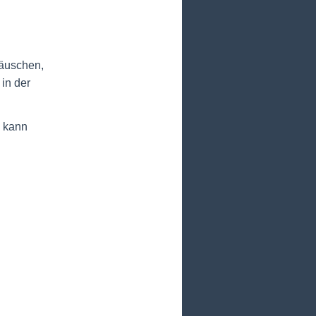
räuschen,
in der
n kann